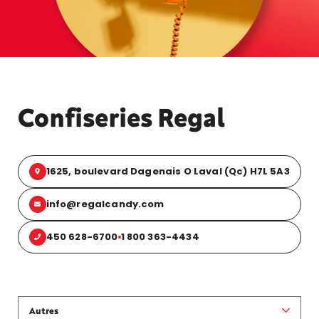
Confiseries Regal
1625, boulevard Dagenais O Laval (Qc) H7L 5A3
info@regalcandy.com
450 628-6700
1 800 363-4434
Autres